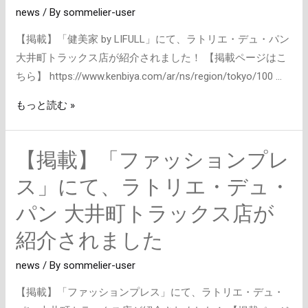
ト
news
/ By
sommelier-user
LIFULL」
ラ
に
ッ
【掲載】「健美家 by LIFULL」にて、ラトリエ・デュ・パン
て、
ク
大井町トラックス店が紹介されました！ 【掲載ページはこ
ラ
ス
ちら】 https://www.kenbiya.com/ar/ns/region/tokyo/100 …
ト
店
もっと読む »
リ
が
エ・
紹
デ
介
【掲載】「ファッションプレ
ュ・
さ
ス」にて、ラトリエ・デュ・
パ
れ
ン
ま
パン 大井町トラックス店が
大
し
紹介されました
井
た
町
news
/ By
sommelier-user
ト
ラ
【掲載】「ファッションプレス」にて、ラトリエ・デュ・