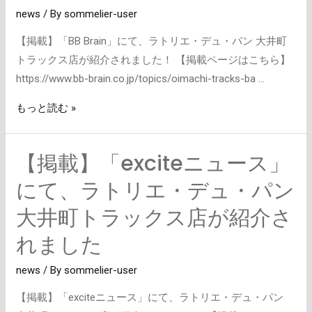
news
/ By
sommelier-user
ラ
ト
【掲載】「BB Brain」にて、ラトリエ・デュ・パン 大井町
リ
トラックス店が紹介されました！ 【掲載ページはこちら】
エ・
https://www.bb-brain.co.jp/topics/oimachi-tracks-ba …
デ
もっと読む »
ュ・
パ
ン
【掲載】「exciteニュース」
【掲
大
載】
にて、ラトリエ・デュ・パン
井
「excite
町
大井町トラックス店が紹介さ
ニ
ト
ュ
れました
ラ
ー
ッ
news
/ By
sommelier-user
ス」
ク
に
ス
【掲載】「exciteニュース」にて、ラトリエ・デュ・パン
て、