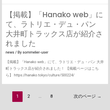
店
が
【掲載】「Hanako web」に
紹
介
て、ラトリエ・デュ・パン
さ
大井町トラックス店が紹介さ
れ
れました
ま
し
news
/ By
sommelier-user
た
【掲載】「Hanako web」にて、ラトリエ・デュ・パン 大井
町トラックス店が紹介されました！ 【掲載ページはこち
ら】 https://hanako.tokyo/culture/500224/
1
2
…
8
次のページ
→