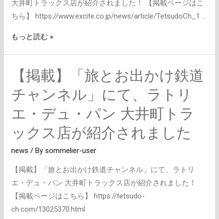
店
大井町トラックス店が紹介されました！ 【掲載ページはこ
ラ
が
ちら】 https://www.excite.co.jp/news/article/TetsudoCh_1 …
ト
紹
もっと読む »
リ
介
エ・
さ
デ
れ
【掲載】「旅とお出かけ鉄道
ュ・
ま
チャンネル」にて、ラトリ
パ
し
ン
た
エ・デュ・パン 大井町トラ
大
ックス店が紹介されました
井
町
news
/ By
sommelier-user
ト
ラ
【掲載】「旅とお出かけ鉄道チャンネル」にて、ラトリ
ッ
エ・デュ・パン 大井町トラックス店が紹介されました！
ク
【掲載ページはこちら】 https://tetsudo-
ス
ch.com/13025370.html