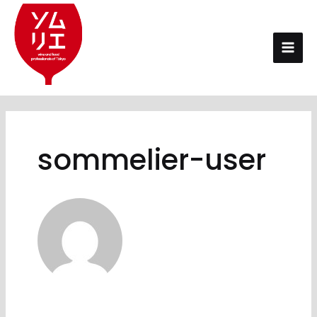
内
投
Mai
容
稿
Men
を
の
ス
ペ
キ
ー
ッ
ジ
プ
送
り
sommelier-user