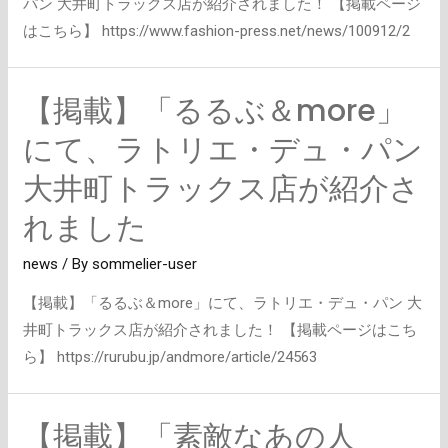
ッ
パン 大井町トラックス店が紹介されました！ 【掲載ページ
ク
はこちら】 https://www.fashion-press.net/news/100912/2
ス
店
【掲載】「るるぶ＆more」
が
紹
にて、ラトリエ・デュ・パン
介
大井町トラックス店が紹介さ
さ
れました
れ
ま
news
/ By
sommelier-user
し
た
【掲載】「るるぶ＆more」にて、ラトリエ・デュ・パン 大
井町トラックス店が紹介されました！ 【掲載ページはこち
ら】 https://rurubu.jp/andmore/article/24563
【掲載】「素敵なあの人