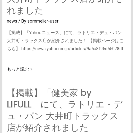
ュ
れました
ー
news
/ By
sommelier-user
ス」
に
【掲載】「Yahooニュース」にて、ラトリエ・デュ・パン
て、
大井町トラックス店が紹介されました！ 【掲載ページはこ
ラ
ちら】 https://news.yahoo.co.jp/articles/9a5a8f95d55078df
ト
…
リ
もっと読む »
エ・
デ
ュ・
【掲載】「健美家 by
【掲
パ
載】
LIFULL」にて、ラトリエ・デ
ン
「健
大
ュ・パン 大井町トラックス
美
井
家
店が紹介されました
町
by