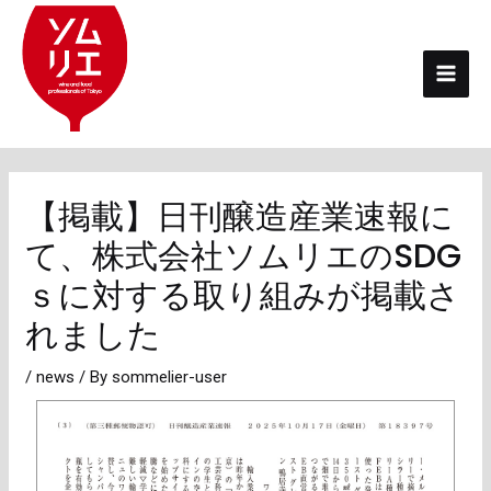
内
投
Mai
容
稿
Men
を
ナ
ス
ビ
キ
ゲ
ッ
ー
プ
シ
【掲載】日刊醸造産業速報に
ョ
て、株式会社ソムリエのSDG
ン
ｓに対する取り組みが掲載さ
れました
/
news
/ By
sommelier-user