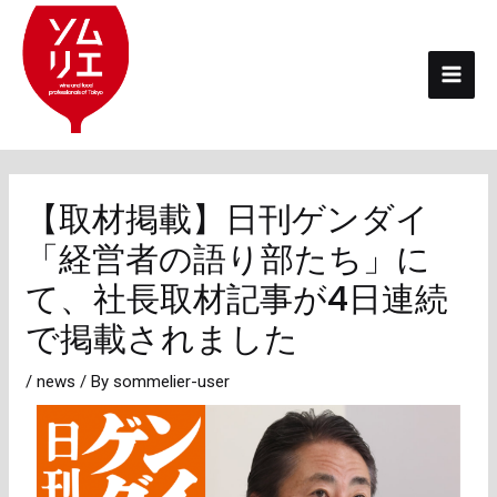
内
投
Mai
容
稿
Men
を
ナ
ス
ビ
キ
ゲ
ッ
ー
プ
シ
【取材掲載】日刊ゲンダイ
ョ
「経営者の語り部たち」に
ン
て、社長取材記事が4日連続
で掲載されました
/
news
/ By
sommelier-user