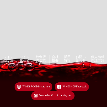
ワイン
ワイン
飲食店
会社
採用
お問い
個人情報
のご注
生産者
のご案
概要
情報
合わせ
保護方針
文
内
WINE & FOOD Instagram
WINE SHOP Facebook
Sommelier Co., Ltd. Instagram