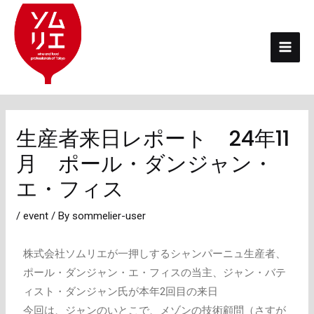
内
投
Mai
容
稿
Men
を
ナ
ス
ビ
キ
ゲ
ッ
ー
プ
シ
生産者来日レポート 24年11
ョ
月 ポール・ダンジャン・
ン
エ・フィス
/
event
/ By
sommelier-user
株式会社ソムリエが一押しするシャンパーニュ生産者、
ポール・ダンジャン・エ・フィスの当主、ジャン・バテ
ィスト・ダンジャン氏が本年2回目の来日
今回は、ジャンのいとこで、メゾンの技術顧問（さすが