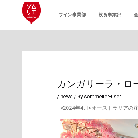
内
投
容
稿
ワイン事業部
飲食事業部
を
ナ
ス
ビ
キ
ゲ
ッ
ー
プ
シ
ョ
カンガリーラ・ロ
ン
/
news
/ By
sommelier-user
<2024年4月>オーストラリア