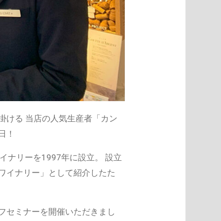
掛ける 当店の人気生産者「カン
日！
ナリーを1997年に設立。 設立
ワイナリー」として紹介したた
フセミナーを開催いただきまし