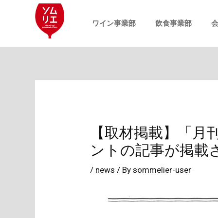
内
投
容
稿
ワイン事業部
飲食事業部
を
ナ
ス
ビ
キ
ゲ
ッ
ー
プ
シ
ョ
【取材掲載】「月刊
ン
ントの記事が掲載
/
news
/ By
sommelier-user