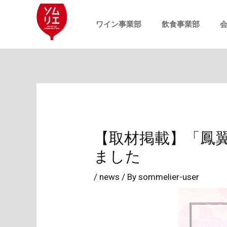
内
投
容
稿
ワイン事業部
飲食事業部
を
ナ
ス
ビ
キ
ゲ
ッ
ー
プ
シ
ョ
【取材掲載】「鳳翼
ン
ました
/
news
/ By
sommelier-user