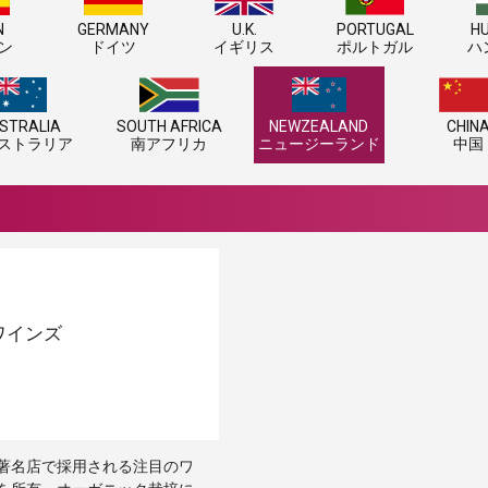
N
GERMANY
U.K.
PORTUGAL
H
ン
ドイツ
イギリス
ポルトガル
ハ
STRALIA
SOUTH AFRICA
NEWZEALAND
CHIN
ストラリア
南アフリカ
ニュージーランド
中国
ワインズ
著名店で採用される注目のワ