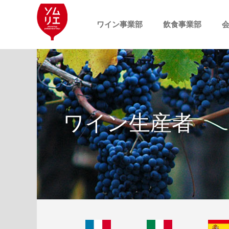
内
容
ワイン事業部
飲食事業部
を
ス
キ
ッ
プ
ワイン生産者